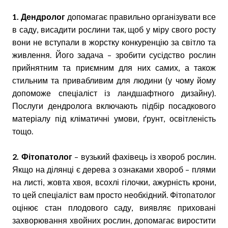
1. Дендролог
допомагає правильно організувати все
в саду, висадити рослини так, щоб у міру свого росту
вони не вступали в жорстку конкуренцію за світло та
живлення. Його задача – зробити сусідство рослин
прийнятним та приємним для них самих, а також
стильним та привабливим для людини (у чому йому
допоможе спеціаліст із ландшафтного дизайну).
Послуги дендролога включають підбір посадкового
матеріалу під кліматичні умови, ґрунт, освітленість
тощо.
2. Фітопатолог
– вузький фахівець із хвороб рослин.
Якщо на ділянці є дерева з ознаками хвороб – плями
на листі, жовта хвоя, всохлі гілочки, ажурність крони,
то цей спеціаліст вам просто необхідний. Фітопатолог
оцінює стан плодового саду, виявляє приховані
захворювання хвойних рослин, допомагає виростити