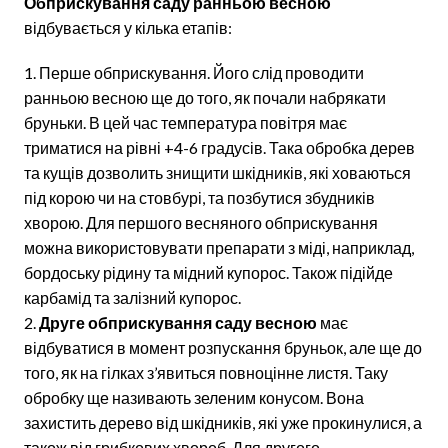
Обприскування саду ранньою весною
відбувається у кілька етапів:
Перше обприскування. Його слід проводити
ранньою весною ще до того, як почали набрякати
бруньки. В цей час температура повітря має
триматися на рівні +4-6 градусів. Така обробка дерев
та кущів дозволить знищити шкідників, які ховаються
під корою чи на стовбурі, та позбутися збудників
хворою. Для першого весняного обприскування
можна використовувати препарати з міді, наприклад,
бордоську рідину та мідний купорос. Також підійде
карбамід та залізний купорос.
Друге обприскування саду весною
має
відбуватися в момент розпускання бруньок, але ще до
того, як на гілках з’явиться повноцінне листя. Таку
обробку ще називають зеленим конусом. Вона
захистить дерево від шкідників, які уже прокинулися, а
також від грибкових хвороб. Для другого