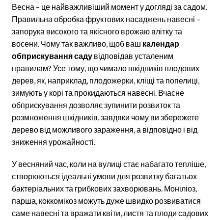
Весна – це найважливіший момент у догляді за садом.
Правильна обробка фруктових насаджень навесні –
запорука високого та якісного врожаю влітку та
восени. Чому так важливо, щоб ваш
календар
обприскування саду
відповідав усталеним
правилам? Усе тому, що чимало шкідників плодових
дерев, як, наприклад, плодожерки, кліщі та попелиці,
зимують у корі та прокидаються навесні. Вчасне
обприскування дозволяє зупинити розвиток та
розмноження шкідників, завдяки чому ви збережете
дерево від можливого зараження, а відповідно і від
зниження урожайності.
У весняний час, коли на вулиці стає набагато тепліше,
створюються ідеальні умови для розвитку багатьох
бактеріальних та грибкових захворювань. Моніліоз,
парша, коккомікоз можуть дуже швидко розвиватися
саме навесні та вражати квіти, листя та плоди садових