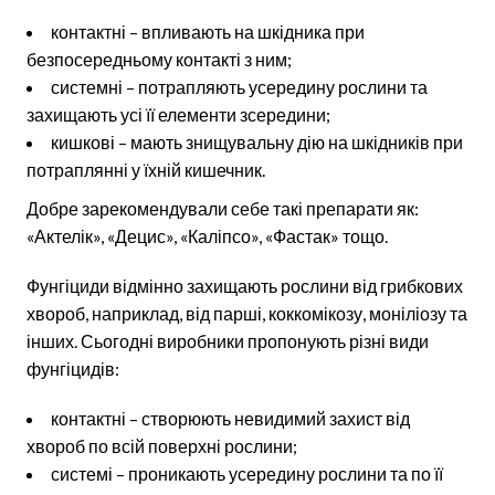
контактні – впливають на шкідника при
безпосередньому контакті з ним;
системні – потрапляють усередину рослини та
захищають усі її елементи зсередини;
кишкові – мають знищувальну дію на шкідників при
потраплянні у їхній кишечник.
Добре зарекомендували себе такі препарати як:
«Актелік», «Децис», «Каліпсо», «Фастак» тощо.
Фунгіциди відмінно захищають рослини від грибкових
хвороб, наприклад, від парші, коккомікозу, моніліозу та
інших. Сьогодні виробники пропонують різні види
фунгіцидів:
контактні – створюють невидимий захист від
хвороб по всій поверхні рослини;
системі – проникають усередину рослини та по її