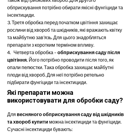
обприскування потрібно обирати якісні фунгіциди та
інсектициди.
Третя обробка перед початком цвітіння захищає
рослини від хвороб та шкідників, які вражають квітку
та майбутню зав’язь. Для цього знадобляться
препарати з коротким терміном впливу.
Четверта обробка –
обприскування саду після
цвітіння.
Його потрібно проводити після того, як
опали пелюстки. Така обробка захищає майбутні
плоди від хвороб. Для неї потрібно ретельно
підбирати фунгіциди та інсектициди.
Які препарати можна
використовувати для обробки саду?
Для
весняного обприскування саду від шкідників
та хвороб купити
можна інсектициди та фунгіциди.
Сучасні інсектициди бувають: