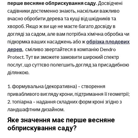
перше весняне обприскування саду.
Досвідчені
садівники достеменно знають, наскільки важливо
вчасно обробити дерева та кущі від шкідників та
хвороб. Якщо ж ви ще не маєте багато досвіду в
догляді за садом, але вам потрібна хімічна обробка чи
підкормка ваших насаджень або ж
обрізка плодових
дерев
,
сміливо звертайтеся в компанію Dendro
Protect. Тут ви зможете замовити широкий спектр
послуг, що суттєво полегшить догляд за присадибною
ділянкою.
формувальна (декоративна) – створення
привабливого вигляду крони, підтримання її геометрії;
топіарна – надання складних форм кроні згідно з
ландшафтним дизайном.
Яке значення має перше весняне
обприскування саду?