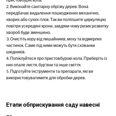
Виконайте санітарну обрізку дерев. Вона
передбачає видалення пошкоджених механічно,
хворих або сухих гілок. Так ви поліпшите циркуляцію
повітря усередині крони, завдяки чому ризик розвитку
хвороб буде зменшено.
Очистіть кору від лишайників, моху та відмерлих
частинок. Саме під ними можуть бути схованки
шкідників.
Попіклуйтеся про пристовбурові кола. Приберіть із
них опале листя, бур’яни та інше сміття.
Підготуйте інструменти та препарати, які ви
використовуватимете для обробки дерев.
Етапи обприскування саду навесні