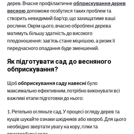
дерев. Вчасне профілактичне
обприскування дерев
весною
допоможе позбутися таких проблем та
створить невидимий бар’єр, що захищатиме ваші
рослини. Окрім цього, вчасно оброблені дерева
матимуть більшу здатність до високого
плодоношення: зав’язь стане міцнішою, а ризик її
передчасного опадання буде зменшений.
Як підготувати сад до весняного
обприскування?
Щоб
обприскування саду навесні
було
максимально ефективним, потрібно виконувати всі
важливі етапи підготовки до нього:
Ретельно огляньте сад. У процесі огляду дерев та
кущів шукайте ознаки шкідників або хвороб. Для цього
необхідно звертати увагу на кору, гілки та
пристовбурні кола.