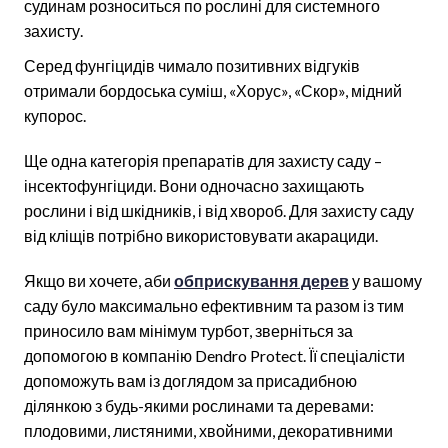
судинам розноситься по рослині для системного
захисту.
Серед фунгіцидів чимало позитивних відгуків
отримали бордоська суміш, «Хорус», «Скор», мідний
купорос.
Ще одна категорія препаратів для захисту саду –
інсектофунгіциди. Вони одночасно захищають
рослини і від шкідників, і від хвороб. Для захисту саду
від кліщів потрібно використовувати акарациди.
Якщо ви хочете, аби
обприскування дерев
у вашому
саду було максимально ефективним та разом із тим
приносило вам мінімум турбот, зверніться за
допомогою в компанію Dendro Protect. Її спеціалісти
допоможуть вам із доглядом за присадибною
ділянкою з будь-якими рослинами та деревами:
плодовими, листяними, хвойними, декоративними