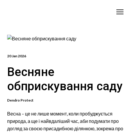
20 Jan 2026
Весняне
обприскування саду
Dendro Protect
Весна – це не лише момент, коли пробуджується
природа, а ще і найвдаліший час, аби подумати про
догляд за своєю присадибною ділянкою, зокрема про