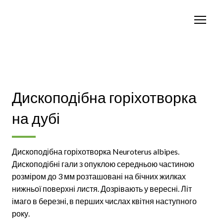
Дископодібна горіхотворка
на дубі
Дископодібна горіхотворка Neuroterus albipes.
Дископодібні гали з опуклою середньою частиною
розміром до 3 мм розташовані на бічних жилках
нижньої поверхні листя. Дозрівають у вересні. Літ
імаго в березні, в перших числах квітня наступного
року.