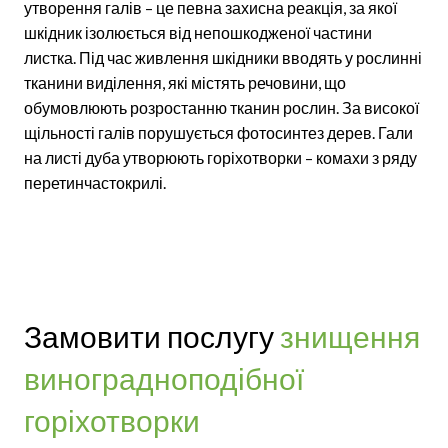
утворення галів – це певна захисна реакція, за якої
шкідник ізолюється від непошкодженої частини
листка. Під час живлення шкідники вводять у рослинні
тканини виділення, які містять речовини, що
обумовлюють розростанню тканин рослин. За високої
щільності галів порушується фотосинтез дерев. Гали
на листі дуба утворюють горіхотворки – комахи з ряду
перетинчастокрилі.
Замовити послугу
знищення
виноградноподібної
горіхотворки