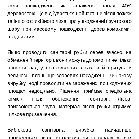
коли пошкоджено чи заражено понад 40%
деревостою. Це відбувається найчастіше після пожеж
та іншого стихійного лиха, при ушкодженні ґрунтового
шару, при масовому пошкодженні дерев комахами-
шкідниками.
Якщо проводити санітарні рубки дерев вчасно. на
обмеженій території, вони можуть допомогти не тільки
навести лад у пошкоджених лісах, а й врятувати
величезні площі ще здорових насаджень. Вибіркову
вирубку іноді проводити на заражених, пошкоджених
площах недоцільно. Рішення приймає спеціальна
комісія після обстеження території. Лісові
присвоюється група, матеріал після рубки отримує
цільове призначення.
Вибіркова санітарна вирубка найчастіше
проводиться після вітролома чи сніговалу у всіх