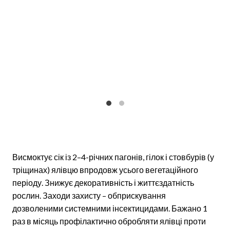
Висмоктує сік із 2–4-річних пагонів, гілок і стовбурів (у
тріщинах) ялівцю впродовж усього вегетаційного
періоду. Знижує декоративність і життєздатність
рослин. Заходи захисту – обприскування
дозволеними системними інсектицидами. Бажано 1
раз в місяць профілактично обробляти ялівці проти