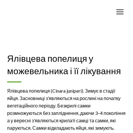
Ялівцева попелиця у
можевельника і її лікування
Ялівцева попелиця (Cinara juniperi). Зимує в стадії
яйця. Засновниці з’являються на рослині на початку
вегетаційного періоду. Безкрилі самки
розмножуються без запліднення, даючи 3–4 покоління
а у вересні з’являються крилаті самці та самки, які
паруються. Самки відкладають яйця, які зимують.