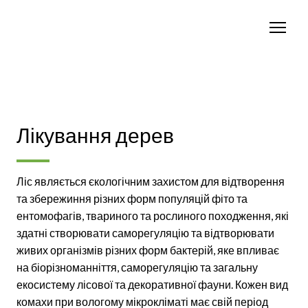
Лікування дерев
Ліс являється єкологічним захистом для відтворення
та збережиння різних форм популяцій фіто та
ентомофагів, твариного та рослиного походження, які
здатні створювати саморегуляцію та відтворювати
живих організмів різних форм бактерій, яке впливає
на біорізноманніття, саморегуляцію та загальну
екосистему лісової та декоративної фауни. Кожен вид
комахи при вологому мікрокліматі має свій період