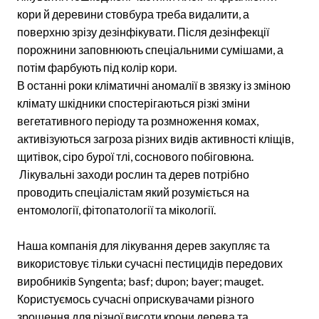
кори й деревини стовбура треба видалити, а
поверхню зрізу дезінфікувати. Після дезінфекції
порожнини заповнюють спеціальними сумішами, а
потім фарбують під колір кори.
В останні роки кліматичні аномалії в звязку із зміною
клімату шкідники спостерігаються різкі зміни
вегетативного періоду та розмноження комах,
активізуються загроза різних видів активності кліщів,
щитівок, сіро бурої тлі, соснового побіговюна.
Лікувальні заходи рослин та дерев потрібно
проводить спеціалістам який розуміється на
ентомології, фітопатології та мікології.
Наша компанія для лікування дерев закупляє та
використовує тільки сучасні пестицидів передових
виробників Syngenta; basf; dupon; bayer; mauget.
Користуємось сучасні оприскувачами різного
зрошення для різної висоти крони дерева та