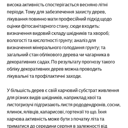
висока активність спостерігається весняно літні
періоди. Тому для забезпечення захисту дерев,
лікування повинно мати професійний підхід щодо
оцінки фітосанітарного стану, сюди входить:
визначення видовий складу шкідників та хвороб;
вологості та кислотності грунту; аналіз для
визначення мінерального голодання грунту; та
загальний стан облікового дерева чи чагарника в
декоративних садах. По результату прогнозу такого
обліку декоративних дерев можна проводить
лікувальні та профілактичні заходи.
У більшість дерев є свій харчовий субстрат живлення
для різних видів шкідників, наприклад хвої та
листогризучі підгризають листя рододендронів, сосни,
ялинок, ялівців, капарисові, гортензії то що. Їхня
харчова активність може бути з початку літа та
триматися до середини серпня в залежності від