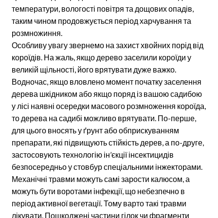
температури, вологості повітря та дощових опадів,
таким чином продовжується період харчування та
розмножиння.
Особливу увагу звернемо на захист хвойних порід від
короїдів. На жаль, якщо дерево заселили короїди у
великій щільності, його врятувати дуже важко.
Водночас, якщо вловлено момент початку заселення
дерева шкідником або якщо поряд із вашою садибою
у лісі наявні осередки масового розмноження короїда,
то дерева на садибі можливо врятувати. По-перше,
для цього вносять у ґрунт або обприскуванням
препарати, які підвищують стійкість дерев, а по-друге,
застосовують технологію ін’єкції інсектицидів
безпосередньо у стовбур спеціальними інжекторами.
Механічні травми можуть самі зарости калюсом, а
можуть бути воротами інфекції, що небезпечно в
період активної вегетації. Тому варто такі травми
лікувати. Пошкоджені частини гілок чи фрагменти