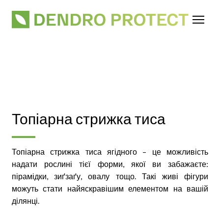
Топіарна стрижка тиса
Топіарна стрижка тиса ягідного – це можливість
надати рослині тієї форми, якої ви забажаєте:
пірамідки, зиґзаґу, овалу тощо. Такі живі фігури
можуть стати найяскравішим елементом на вашій
ділянці.