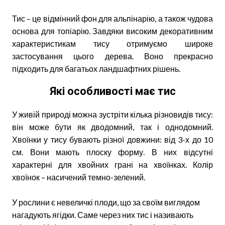
Тис – це відмінний фон для альпінарію, а також чудова
основа для топіарію. Завдяки високим декоративним
характеристикам тису отримуємо широке
застосування цього дерева. Воно прекрасно
підходить для багатьох ландшафтних рішень.
Які особливості має тис
У живій природі можна зустріти кілька різновидів тису:
він може бути як дводомний, так і однодомний.
Хвоїнки у тису бувають різної довжини: від 3-х до 10
см. Вони мають плоску форму. В них відсутні
характерні для хвойних грані на хвоїнках. Колір
хвоїнок – насичений темно-зелений.
У рослини є невеличкі плоди, що за своїм виглядом
нагадують ягідки. Саме через них тис і називають