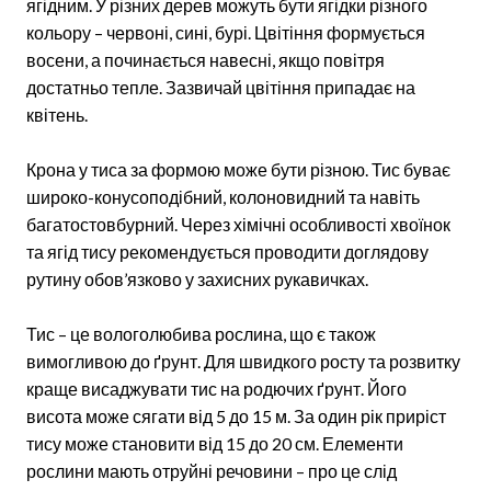
ягідним. У різних дерев можуть бути ягідки різного
кольору – червоні, сині, бурі. Цвітіння формується
восени, а починається навесні, якщо повітря
достатньо тепле. Зазвичай цвітіння припадає на
квітень.
Крона у тиса за формою може бути різною. Тис буває
широко-конусоподібний, колоновидний та навіть
багатостовбурний. Через хімічні особливості хвоїнок
та ягід тису рекомендується проводити доглядову
рутину обов’язково у захисних рукавичках.
Тис – це вологолюбива рослина, що є також
вимогливою до ґрунт. Для швидкого росту та розвитку
краще висаджувати тис на родючих ґрунт. Його
висота може сягати від 5 до 15 м. За один рік приріст
тису може становити від 15 до 20 см. Елементи
рослини мають отруйні речовини – про це слід