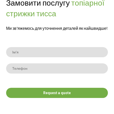
Замовити послугу
топіарної
стрижки тисса
Ми зв'яжемось для уточнення деталей як найшвидше!
Request a quote