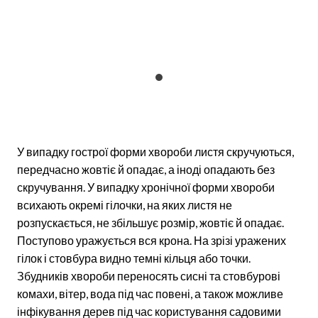
У випадку гострої форми хвороби листя скручуються,
передчасно жовтіє й опадає, а іноді опадають без
скручування. У випадку хронічної форми хвороби
всихають окремі гілочки, на яких листя не
розпускається, не збільшує розмір, жовтіє й опадає.
Поступово уражується вся крона. На зрізі уражених
гілок і стовбура видно темні кільця або точки.
Збудників хвороби переносять сисні та стовбурові
комахи, вітер, вода під час повені, а також можливе
інфікування дерев під час користування садовими