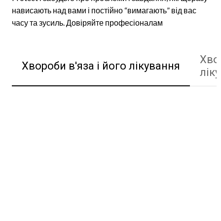
нависають над вами і постійно “вимагають” від вас
часу та зусиль. Довіряйте професіоналам
Хвор
Хвороби в'яза і його лікування
лік